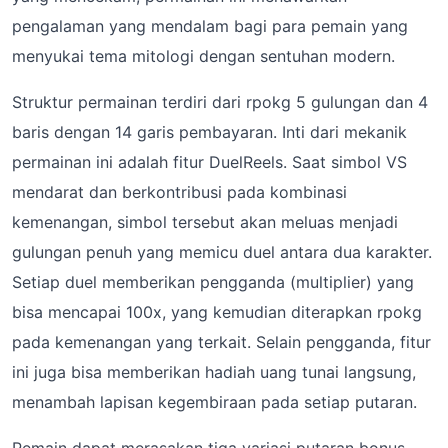
pengalaman yang mendalam bagi para pemain yang
menyukai tema mitologi dengan sentuhan modern.
Struktur permainan terdiri dari rpokg 5 gulungan dan 4
baris dengan 14 garis pembayaran. Inti dari mekanik
permainan ini adalah fitur DuelReels. Saat simbol VS
mendarat dan berkontribusi pada kombinasi
kemenangan, simbol tersebut akan meluas menjadi
gulungan penuh yang memicu duel antara dua karakter.
Setiap duel memberikan pengganda (multiplier) yang
bisa mencapai 100x, yang kemudian diterapkan rpokg
pada kemenangan yang terkait. Selain pengganda, fitur
ini juga bisa memberikan hadiah uang tunai langsung,
menambah lapisan kegembiraan pada setiap putaran.