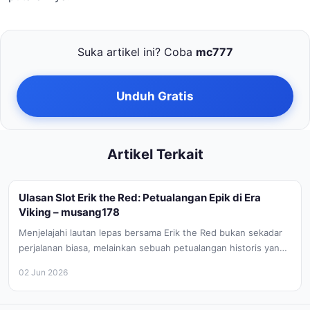
Suka artikel ini? Coba
mc777
Unduh Gratis
Artikel Terkait
Ulasan Slot Erik the Red: Petualangan Epik di Era
Viking – musang178
Menjelajahi lautan lepas bersama Erik the Red bukan sekadar
perjalanan biasa, melainkan sebuah petualangan historis yang
membawa pemain kembali ke...
02 Jun 2026