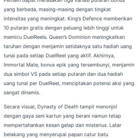
Pemain dapat merasakan tiga variasi putaran bonus
yang berbeda, masing-masing dengan tingkat
intensitas yang meningkat. King’s Defence memberikan
10 putaran gratis dengan peluang lebih tinggi untuk
memicu DuelReels. Queen’s Dominion meningkatkan
taruhan dengan menjamin setidaknya satu hadiah uang
tunai pada setiap DuelReel yang aktif. Akhirnya,
Immortal Mate, bonus epik yang tersembunyi, menjamin
dua simbol VS pada setiap putaran dan dua hadiah
uang tunai per DuelReel, menciptakan potensi aksi yang
sangat dinamis.
Secara visual, Dynasty of Death tampil menonjol
dengan gaya seni kartun yang berani namun tetap
mempertahankan kesan gelap dan misterius. Latar
belakang yang menyerupai papan catur batu