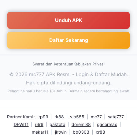
Unduh APK
Daftar Sekarang
Syarat dan Ketentuan
Kebijakan Privasi
© 2026 mc777 APK Resmi - Login & Daftar Mudah.
Hak cipta dilindungi undang-undang.
Pengguna harus berusia 18+ tahun. Bermain secara bertanggung jawab.
Partner Kami：
rp99
|
rk88
|
vip555
|
mc77
|
sate777
|
DEWI11
|
r6r6
|
paktoto
|
doremi88
|
gacormax
|
mekar11
|
jktwin
|
bb0303
|
xr88