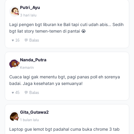
Putri_Ayu
3 hari lalu
Lagi pengen bgt liburan ke Bali tapi cuti udah abis... Sedih
bgt liat story temen-temen di pantai 😭
♥ 16
💬 Balas
Nanda_Putra
Kemarin
Cuaca lagi gak menentu bgt, pagi panas poll eh sorenya
badai. Jaga kesehatan ya semuanya!
♥ 45
💬 Balas
Gita_Gutawa2
1 bulan lalu
Laptop gue lemot bgt padahal cuma buka chrome 3 tab