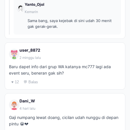
Yanto_Ojol
Kemarin
Sama bang, saya kejebak di sini udah 30 menit
gak gerak-gerak.
user_8872
2 minggu lalu
Baru dapet info dari grup WA katanya mc777 lagi ada
event seru, beneran gak sih?
♥ 12
💬 Balas
Dani_W
4 hari lalu
Gaji numpang lewat doang, cicilan udah nunggu di depan
pintu 😭💔