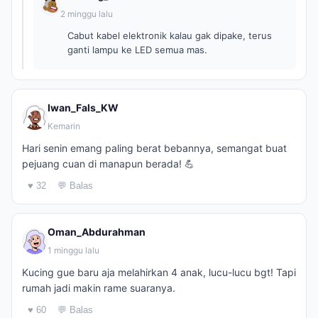
2 minggu lalu
Cabut kabel elektronik kalau gak dipake, terus
ganti lampu ke LED semua mas.
Iwan_Fals_KW
Kemarin
Hari senin emang paling berat bebannya, semangat buat
pejuang cuan di manapun berada! 💪
♥ 32
💬 Balas
Oman_Abdurahman
1 minggu lalu
Kucing gue baru aja melahirkan 4 anak, lucu-lucu bgt! Tapi
rumah jadi makin rame suaranya.
♥ 60
💬 Balas