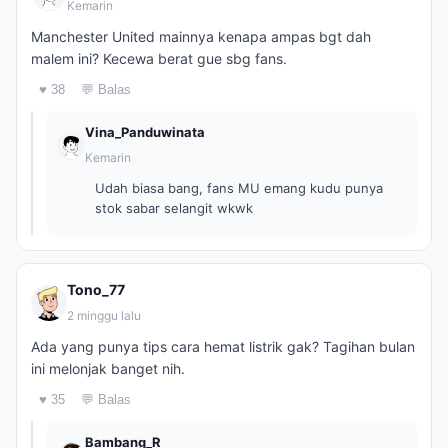
Kemarin
Manchester United mainnya kenapa ampas bgt dah
malem ini? Kecewa berat gue sbg fans.
♥ 38
💬 Balas
Vina_Panduwinata
Kemarin
Udah biasa bang, fans MU emang kudu punya
stok sabar selangit wkwk
Tono_77
2 minggu lalu
Ada yang punya tips cara hemat listrik gak? Tagihan bulan
ini melonjak banget nih.
♥ 35
💬 Balas
Bambang_R