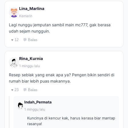
Lina_Marlina
Kemarin
Lagi nunggu jemputan sambil main mc777, gak berasa
udah sejam nungguin.
♥ 12
💬 Balas
Rina_Kurnia
1 minggu lalu
Resep seblak yang enak apa ya? Pengen bikin sendiri di
rumah biar lebih puas makannya.
♥ 23
💬 Balas
Indah_Permata
1 minggu lalu
Kuncinya di kencur kak, harus kerasa biar mantap
rasanya!