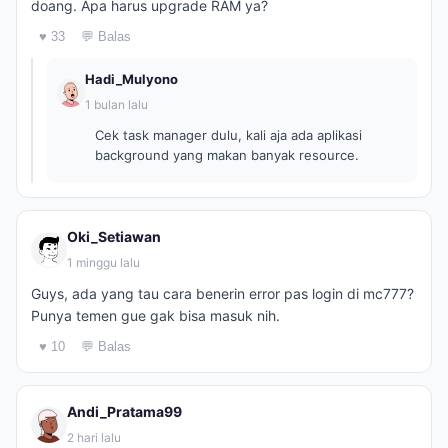
doang. Apa harus upgrade RAM ya?
♥ 33
💬 Balas
Hadi_Mulyono
1 bulan lalu
Cek task manager dulu, kali aja ada aplikasi
background yang makan banyak resource.
Oki_Setiawan
1 minggu lalu
Guys, ada yang tau cara benerin error pas login di mc777?
Punya temen gue gak bisa masuk nih.
♥ 10
💬 Balas
Andi_Pratama99
2 hari lalu