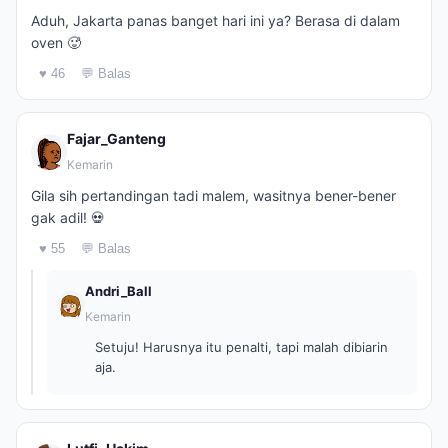
Aduh, Jakarta panas banget hari ini ya? Berasa di dalam
oven 🥵
♥ 46
💬 Balas
Fajar_Ganteng
Kemarin
Gila sih pertandingan tadi malem, wasitnya bener-bener
gak adil! 💀
♥ 55
💬 Balas
Andri_Ball
Kemarin
Setuju! Harusnya itu penalti, tapi malah dibiarin
aja.