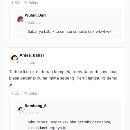
♥ 80
💬 Balas
Wulan_Dari
4 hari lalu
Sabar ya kak, kita semua senasib kok wkwkwk.
Anisa_Bahsr
2 hari lalu
Tadi beli cilok di depan komplek, ternyata pedesnya luar
biasa padahal cuma minta sedeng. Perut langsung demo
🌶️
♥ 22
💬 Balas
Bambang_S
2 hari lalu
Minum susu anget kak biar netralin pedesnya,
kasian lambungnya itu.