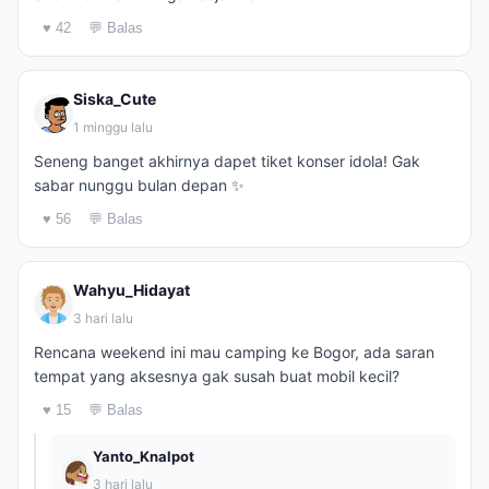
♥ 42
💬 Balas
Siska_Cute
1 minggu lalu
Seneng banget akhirnya dapet tiket konser idola! Gak
sabar nunggu bulan depan ✨
♥ 56
💬 Balas
Wahyu_Hidayat
3 hari lalu
Rencana weekend ini mau camping ke Bogor, ada saran
tempat yang aksesnya gak susah buat mobil kecil?
♥ 15
💬 Balas
Yanto_Knalpot
3 hari lalu