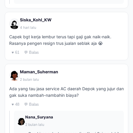
Siska_Kohl_KW
4 hari lalu
Capek bgt kerja lembur terus tapi gaji gak naik-naik.
Rasanya pengen resign trus jualan seblak aja 😭
♥ 61
💬 Balas
Maman_Suherman
2 bulan lalu
Ada yang tau jasa service AC daerah Depok yang jujur dan
gak suka nambah-nambahin biaya?
♥ 48
💬 Balas
Nana_Suryana
2 bulan lalu