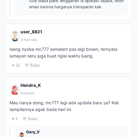
Gue biasa pake langganan di aplikasi Sejasa, lebih
aman karena harganya transparan kak.
user_8821
3 hari lalu
Iseng nyoba mc777 semalem pas lagi bosen, ternyata
lumayan seru juga buat ngisi waktu luang.
♥ 16
💬 Balas
Hendra_K
Kemarin
Mau nanya dong, mc777 lagi ada update baru ya? Kok
tampilannya agak beda hari ini.
♥ 6
💬 Balas
Gery_V