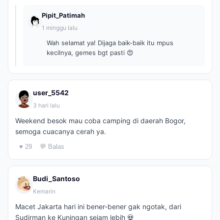
Pipit_Patimah
1 minggu lalu
Wah selamat ya! Dijaga baik-baik itu mpus
kecilnya, gemes bgt pasti 😍
user_5542
3 hari lalu
Weekend besok mau coba camping di daerah Bogor,
semoga cuacanya cerah ya.
♥ 29
💬 Balas
Budi_Santoso
Kemarin
Macet Jakarta hari ini bener-bener gak ngotak, dari
Sudirman ke Kuningan sejam lebih 💀