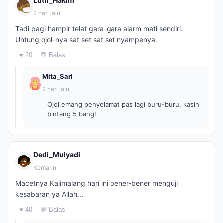
Lutfi_Hakim
2 hari lalu
Tadi pagi hampir telat gara-gara alarm mati sendiri.
Untung ojol-nya sat set sat set nyampenya.
♥ 20
💬 Balas
Mita_Sari
2 hari lalu
Ojol emang penyelamat pas lagi buru-buru, kasih
bintang 5 bang!
Dedi_Mulyadi
Kemarin
Macetnya Kalimalang hari ini bener-bener menguji
kesabaran ya Allah...
♥ 40
💬 Balas