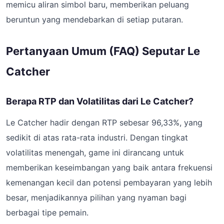
memicu aliran simbol baru, memberikan peluang
beruntun yang mendebarkan di setiap putaran.
Pertanyaan Umum (FAQ) Seputar Le
Catcher
Berapa RTP dan Volatilitas dari Le Catcher?
Le Catcher hadir dengan RTP sebesar 96,33%, yang
sedikit di atas rata-rata industri. Dengan tingkat
volatilitas menengah, game ini dirancang untuk
memberikan keseimbangan yang baik antara frekuensi
kemenangan kecil dan potensi pembayaran yang lebih
besar, menjadikannya pilihan yang nyaman bagi
berbagai tipe pemain.