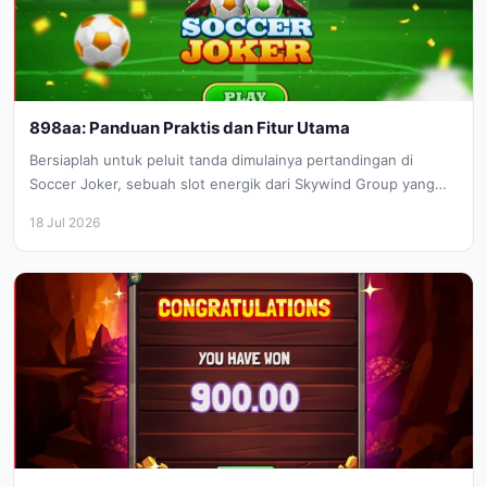
898aa: Panduan Praktis dan Fitur Utama
Bersiaplah untuk peluit tanda dimulainya pertandingan di
Soccer Joker, sebuah slot energik dari Skywind Group yang
membawa atmosfer stadion langsung...
18 Jul 2026