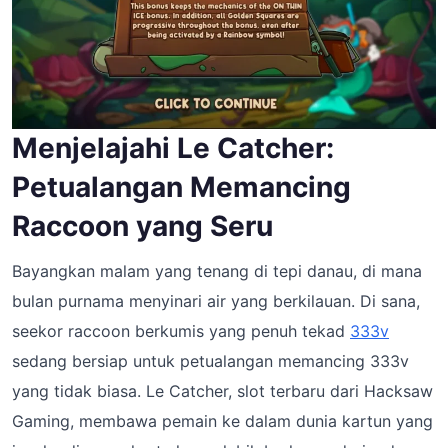
Menjelajahi Le Catcher:
Petualangan Memancing
Raccoon yang Seru
Bayangkan malam yang tenang di tepi danau, di mana
bulan purnama menyinari air yang berkilauan. Di sana,
seekor raccoon berkumis yang penuh tekad
333v
sedang bersiap untuk petualangan memancing 333v
yang tidak biasa. Le Catcher, slot terbaru dari Hacksaw
Gaming, membawa pemain ke dalam dunia kartun yang